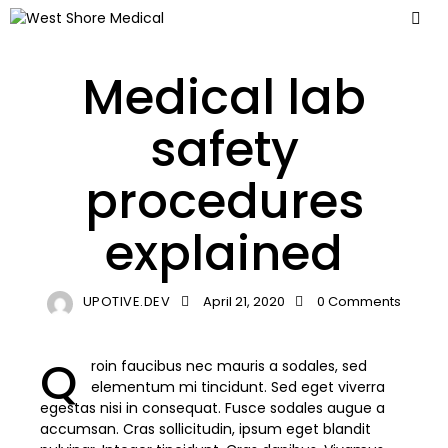
LABORATORY
Medical lab
safety
procedures
explained
UPOTIVE.DEV
April 21, 2020
0
Comments
Q
roin faucibus nec mauris a sodales, sed
elementum mi tincidunt. Sed eget viverra
egestas nisi in consequat. Fusce sodales augue a
accumsan. Cras sollicitudin, ipsum eget blandit